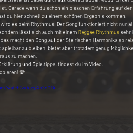
keitslevel ist dabei durchaus überschaubar, wodurch der 
ist. Gerade wenn du schon ein bisschen Erfahrung auf der 
st du hier schnell zu einem schönen Ergebnis kommen.
ird es beim Rhythmus. Der Song funktioniert nicht nur als
sondern lässt sich auch mit einem 
Reggae Rhythmus
 sehr 
 das macht den Song auf der Steirischen Harmonika so reizvo
 spielbar zu bleiben, bietet aber trotzdem genug Möglichke
araus zu machen.
Erklärung und Spieltipps, findest du im Video.
obieren! 🪗 
com/watch?v=AocpXn36OTk