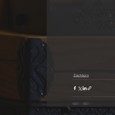
Ziachbüro