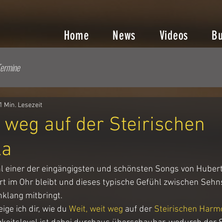
Home
News
Videos
B
ermine
1 Min. Lesezeit
t weg auf der Steirischen
ka
hl einer der eingängigsten und schönsten Songs von Hubert
ort im Ohr bleibt und dieses typische Gefühl zwischen Sehn
nklang mitbringt.
ge ich dir, wie du 
Weit, weit weg
 auf der 
Steirischen Harm