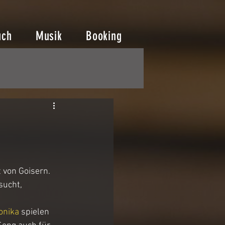
uch
Musik
Booking
 von Goisern. 
sucht, 
onika
 spielen 