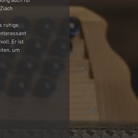
Song auch für 
Ziach 
 ruhige, 
interessant 
ll. Er ist 
iten, um 