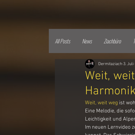
All Posts
News
Ziachbüro
T
Dermitaziach
3. Juli
Weit, wei
Harmoni
Weit, weit weg
 ist wo
Eine Melodie, die sof
Leichtigkeit und Alpe
Im neuen Lernvideo zei