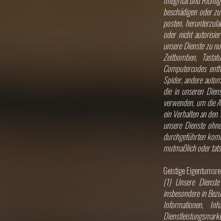
Integrität und Richti
beschädigen oder zu
posten, herunterzula
oder nicht autorisi
unsere Dienste zu nu
Zeitbomben, Tastat
Computercodes entha
Spider, andere autom
die in unseren Dien
verwenden, um die Ar
ein Verhalten an den 
unsere Dienste ohne
durchgeführten kommer
mutmaßlich oder tats
Geistige Eigentumsre
(1) Unsere Dienste
insbesondere in Bezug
Informationen, Inh
Dienstleistungsmar