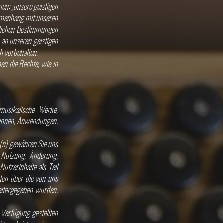
en: „unsere geistigen
mmenhang mit unseren
zlichen Bestimmungen
 an unseren geistigen
h vorbehalten.
en die Rechte, wie in
musikalische Werke,
itionen, Anwendungen,
e(n) gewähren Sie uns
r Nutzung, Änderung,
utzerinhalte als Teil
aten über die von uns
weitergegeben wurden,
 Verfügung gestellten