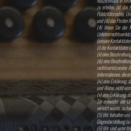
Nutzerinhalte in Ihr
zu erteilen, (ii) da
Publizitätsrechte, U
und (iii) das Posten 
(4) Wenn Sie der M
Urheberrechtsverlet
(unsere Kontaktdaten 
(i) die Kontaktdaten 
(ii) eine Beschreibun
(iii) eine Beschreibu
rechtsverletzenden A
Informationen, die es
(iv) eine Erklärung, 
und Weise, nicht vom
(v) eine Erklärung, d
Sie entweder der Ur
verletzt wurde, zu ha
(5) Wir behalten uns 
Gegendarstellung zu i
(6) Wir sind unter fo