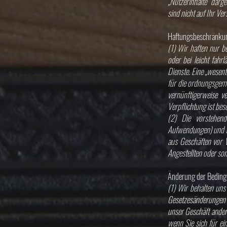
„Nutzerinhalte“ darg
sind nicht auf Ihr Ve
Haftungsbeschränku
(1) Wir haften nur b
oder bei leicht fahr
Dienste. Eine „wesent
für die ordnungsgemä
vernünftigerweise ve
Verpflichtung ist bes
(2) Die vorstehend
Aufwendungen) und au
aus Geschäften vor V
Angestellten oder son
Änderung der Bedingu
(1) Wir behalten uns
Gesetzesänderungen 
unser Geschäft ander
wenn Sie sich für ein