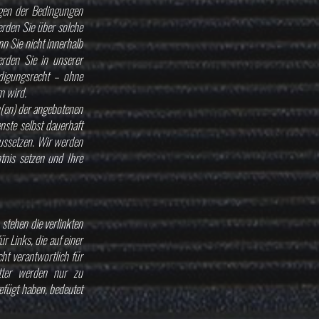
ngen der Bedingungen
erden Sie über solche
n Sie nicht innerhalb
rden Sie in unserer
digungsrecht – ohne
m wird.
n(en) der angebotenen
nste selbst dauerhaft
ussetzen. Wir werden
tnis setzen und Ihre
 stehen die verlinkten
ür Links, die auf einer
cht verantwortlich für
tter werden nur zu
efügt haben, bedeutet