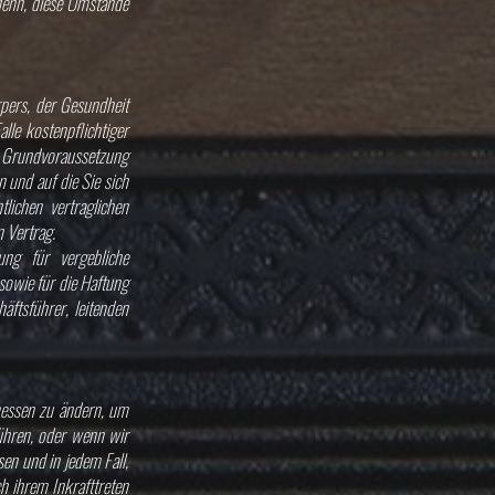
 denn, diese Umstände
rpers, der Gesundheit
lle kostenpflichtiger
ine Grundvoraussetzung
 und auf die Sie sich
lichen vertraglichen
n Vertrag.
ung für vergebliche
sowie für die Haftung
äftsführer, leitenden
messen zu ändern, um
ühren, oder wenn wir
en und in jedem Fall,
h ihrem Inkrafttreten