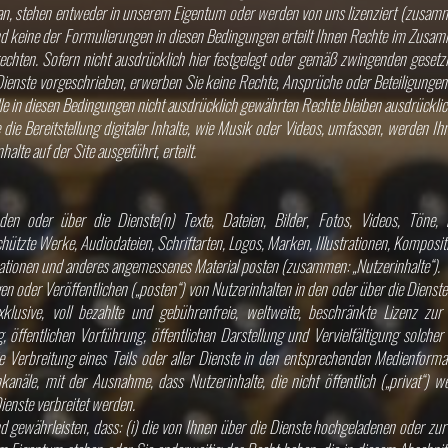
n, stehen entweder in unserem Eigentum oder werden von uns lizenziert (zusamm
d keine der Formulierungen in diesen Bedingungen erteilt Ihnen Rechte im Zusa
echten. Sofern nicht ausdrücklich hier festgelegt oder gemäß zwingenden geset
Dienste vorgeschrieben, erwerben Sie keine Rechte, Ansprüche oder Beteiligungen
le in diesen Bedingungen nicht ausdrücklich gewährten Rechte bleiben ausdrücklic
die Bereitstellung digitaler Inhalte, wie Musik oder Videos, umfassen, werden Ihn
halte auf der Site ausgeführt, erteilt.
en oder über die Dienste(n) Texte, Dateien, Bilder, Fotos, Videos, Töne, 
chützte Werke, Audiodateien, Schriftarten, Logos, Marken, Illustrationen, Kompos
tionen und anderes angemessenes Material posten (zusammen: „Nutzerinhalte“).
en oder Veröffentlichen („posten“) von Nutzerinhalten in den oder über die Dienst
exklusive, voll bezahlte und gebührenfreie, weltweite, beschränkte Lizenz zu
 öffentlichen Vorführung, öffentlichen Darstellung und Vervielfältigung solcher N
e Verbreitung eines Teils oder aller Dienste in den entsprechenden Medienform
kanäle, mit der Ausnahme, dass Nutzerinhalte, die nicht öffentlich („privat“) 
ienste verbreitet werden.
nd gewährleisten, dass: (i) die von Ihnen über die Dienste hochgeladenen oder zur