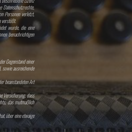
t beschriebene Lizenz
ne Datenschutzrechte,
on Personen verletzt,
 verstößt.
det wurde, die eine
onen benachrichtigen
oder Gegenstand einer
l, sowie ausreichende
der beanstandeten Art
che Versicherung, dass
chts, das mutmaßlich
hat, über eine etwaige