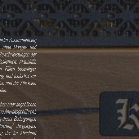
, die im Zusammenhang
en ohne Mängel- und
Gewährleistungen der
ichkeit, Aktualität,
 Fällen böswilliger
g und fehlerfrei zur
en und der Site kann
den.
chen oder angeblichen
ne Anwaltsgebühren),
g dieser Bedingungen
utzung“ dargelegten
ng der im Abschnitt