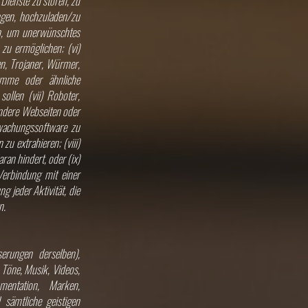
Dienste zu stören, zu
ngen, hochzuladen/zu
zen, um unerwünschtes
zu ermöglichen; (vi)
en, Trojaner, Würmer,
ramme oder ähnliche
ollen (vii) Roboter,
ndere Webseiten oder
rwachungssoftware zu
u extrahieren; (viii)
ran hindert, oder (ix)
Verbindung mit einer
g jeder Aktivität, die
n.
erungen derselben),
, Töne, Musik, Videos,
umentation, Marken,
sämtliche geistigen