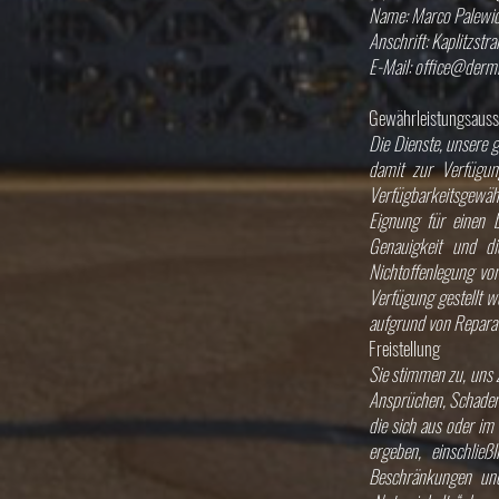
Name: Marco Palewi
Anschrift: Kaplitzstr
E-Mail:
office@dermit
Gewährleistungsaussc
Die Dienste, unsere 
damit zur Verfügun
Verfügbarkeitsgewähr
Eignung für einen b
Genauigkeit und di
Nichtoffenlegung vo
Verfügung gestellt w
aufgrund von Reparat
Freistellung
Sie stimmen zu, uns 
Ansprüchen, Schaden
die sich aus oder i
ergeben, einschlie
Beschränkungen und