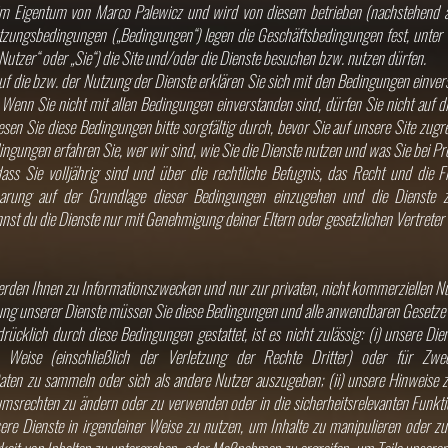
t im Eigentum von Marco Palewicz und wird von diesem betrieben (nachstehend a
utzungsbedingungen („Bedingungen“) legen die Geschäftsbedingungen fest, unter
utzer“ oder „Sie“) die Site und/oder die Dienste besuchen bzw. nutzen dürfen.
auf die bzw. der Nutzung der Dienste erklären Sie sich mit den Bedingungen einv
 Wenn Sie nicht mit allen Bedingungen einverstanden sind, dürfen Sie nicht auf di
esen Sie diese Bedingungen bitte sorgfältig durch, bevor Sie auf unsere Site zugr
ingungen erfahren Sie, wer wir sind, wie Sie die Dienste nutzen und was Sie bei 
dass Sie volljährig sind und über die rechtliche Befugnis, das Recht und die Fr
nbarung auf der Grundlage dieser Bedingungen einzugehen und die Dienste
nnst du die Dienste nur mit Genehmigung deiner Eltern oder gesetzlichen Vertreter
erden Ihnen zu Informationszwecken und nur zur privaten, nicht kommerziellen 
tzung unserer Dienste müssen Sie diese Bedingungen und alle anwendbaren Gesetze 
rücklich durch diese Bedingungen gestattet, ist es nicht zulässig: (i) unsere Die
r Weise (einschließlich der Verletzung der Rechte Dritter) oder für Z
ten zu sammeln oder sich als andere Nutzer auszugeben; (ii) unsere Hinweise 
msrechten zu ändern oder zu verwenden oder in die sicherheitsrelevanten Funkt
unsere Dienste in irgendeiner Weise zu nutzen, um Inhalte zu manipulieren oder zu