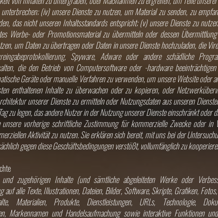
gkeit von Inhalten zu untergraben, oder Maßnahmen zu ergreifen, um Teile unserer 
 unterbrechen; (iv) unsere Dienste zu nutzen, um Material zu senden, zu empfa
den, das nicht unseren Inhaltsstandards entspricht; (v) unsere Dienste zu nut
ertes Werbe- oder Promotionsmaterial zu übermitteln oder dessen Übermittlung 
tzen, um Daten zu übertragen oder Daten in unsere Dienste hochzuladen, die Vir
ureingabeprotokollierung, Spyware, Adware oder andere schädliche Prog
lten, die den Betrieb von Computersoftware oder -hardware beeinträchtigen s
atische Geräte oder manuelle Verfahren zu verwenden, um unsere Website oder a
sten enthaltenen Inhalte zu überwachen oder zu kopieren, oder Netzwerkübe
chitektur unserer Dienste zu ermitteln oder Nutzungsdaten aus unseren Diensten z
Tag zu legen, das andere Nutzer in der Nutzung unserer Dienste einschränkt oder da
 unsere vorherige schriftliche Zustimmung für kommerzielle Zwecke oder in 
ziellen Aktivität zu nutzen. Sie erklären sich bereit, mit uns bei der Untersuchun
ächlich gegen diese Geschäftsbedingungen verstößt, vollumfänglich zu kooperiere
chte
 und zugehörigen Inhalte (und sämtliche abgeleiteten Werke oder Verbess
 auf alle Texte, Illustrationen, Dateien, Bilder, Software, Skripte, Grafiken, Fotos
alte, Materialien, Produkte, Dienstleistungen, URLs, Technologie, Dok
ken, Markennamen und Handelsaufmachung sowie interaktive Funktionen und 