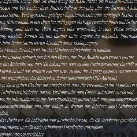
em Eigentum stehen oder Sie anderweitig das Recht haben, die in diesem Abschnit
s Posten und Verwenden Ihrer Nutzerinhalte in den oder über die Dienste(n) kei
rheberrechte, Vertragsrechte, geistigen Eigentumsrechte oder sonstigen Rechte v
Ihrer Nutzerinhalte in den Diensten nicht gegen Verträge zwischen Ihnen und Dritten
einung sind, dass Ihr Werk kopiert oder anderweitig in einer Weise verwen
zung darstellt, können Sie uns darüber unter Angabe der folgenden Informati
dafür finden Sie im letzten Abschnitt dieser Bedingungen):
der Person, die befugt ist, für den Urheberrechtsinhaber zu handeln;
g des urheberrechtlich geschützten Werks, das Ihrer Ansicht nach verletzt wurde;
ng des Materials, von dem Sie behaupten, dass es eine Rechtsverletzung darstellt 
ktivität ist und das entfernt werden bzw. zu dem der Zugang gesperrt werden sol
 uns ermöglichen, das Material zu finden (einschließlich URL-Adresse);
dass Sie in gutem Glauben der Ansicht sind, dass die Verwendung des Materials in 
 Urheberrechtsinhaber, dessen Vertreter oder dem Gesetz autorisiert wurde und
ass die Informationen in der Benachrichtigung korrekt sind, und eine eidesstattli
heberrechtsinhaber sind oder befugt, im Namen des Inhabers eines Urheberre
ndeln.
das Recht vor, die natürliche oder juristische Person, die die Verletzung gemeldet 
nformieren und alle darin enthaltenen Einzelheiten mitzuteilen.
lgender Adresse erreichbar: