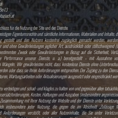
cz
aße 13
aziach.at
hluss für die Nutzung der Site und der Dienste
geistigen Eigentumsrechte und sämtliche Informationen, Materialien und Inhalte
g gestellt und den Nutzern kostenfrei zugänglich gemacht werden, werd
 und ohne Gewährleistungen jeglicher Art, ausdrücklich oder stillschweigend (
estimmten Zweck oder Gewährleistungen in Bezug auf die Sicherheit, Verlässl
e Performance unserer Dienste, u. a.) bereitgestellt – mit Ausnahme von
n Mängeln. Wir gewährleisten nicht, dass kostenlose Dienste ohne Unterbrechun
erden oder dass sie Ihren Anforderungen entsprechen. Der Zugang zu den Dienst
uren, Wartungsarbeiten oder Aktualisierungen ausgesetzt oder eingeschränkt wer
zu verteidigen und schad- und klaglos zu halten von und gegenüber allen tatsächli
sersatzforderungen, Kosten, Haftungen und Ausgaben (insbesondere angemesse
m Zusammenhang mit Ihrer Nutzung der Website und der Dienste unter Verletzun
ßlich insbesondere jeder Nutzung, die gegen die im Abschnitt „Zulässige N
 Anforderungen verstößt, oder aller Nutzerinhalte, die Sie unter Verletzu