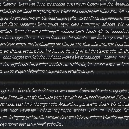
s Dienstes. Wenn von Ihnen verwendete fortlaufende Dienste von den Änderu
cksichtigen wir dabei in angemessener Weise Ihre berechtigten Interessen. Wir w
ig im Voraus informieren. Die Änderungen gelten als von Ihnen angenommen, wen
ach dieser Mitteilung Widerspruch gegen diese Änderungen erheben. Wir we
hinweisen. Wenn Sie den Änderungen widersprechen, haben wir ein Sonderkün
gen Ihnen gegenüber –, das zum Datum des Inkrafttretens der Änderungen wirksa
ienste verändern, die Bereitstellung der Dienste oder einer oder mehrerer Funktio
der die Dienste beschränken. Wir können den Zugriff auf die Dienste oder die Die
– ohne Angabe von Gründen und ohne weitere Verpflichtungen – beenden oder a
ter den gegebenen Umständen möglich ist, rechtzeitig im Voraus davon in Kenn
sen bei derartigen Maßnahmen angemessen berücksichtigen.
itter
 ggf. Links, über die Sie die Site verlassen können. Sofern nicht anders angegeben,
erer Kontrolle, und wir sind nicht verantwortlich für die Inhalte verlinkter Seiten, f
alten sind, oder für Änderungen oder Aktualisierungen solcher Seiten. Wir sind ni
 von einer verlinkten Website empfangen werden. Links zu Websites Dri
zur Verfügung gestellt. Die Tatsache, dass wir Links zu anderen Websites hinzug
 Eigentümer oder deren Inhalt gutheißen.