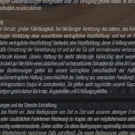
elegten Gewährleistungen hochgeladen oder zur Verfügung gestellt haben, es sei
rschulden zurückzuführen.
ng
ei Vorsatz, grober Fahrlässigkeit, bei fahrlässiger Verletzung des Lebens, des Kö
lässiger Verletzung einer wesentlichen vertraglichen Verpflichtung, und nur im Fa
liche vertragliche Verpflichtung“ bedeutet, eine Verpflichtung, deren Erfüllung e
ße Umsetzung der Vereinbarung ist und auf die Sie sich normalerweise verlassen
rlassen können. Unsere Haftung für leicht fahrlässige Verletzung einer wesent
chränkt auf die Höhe eines üblichen und vorhersehbaren Schadens für diese Art vo
en Bestimmungen gelten für unsere vertragliche (einschließlich der Haft
ßervertragliche Haftung (einschließlich der Haftung aus unerlaubter Handlung) 
ertragsschluss (culpa in contrahendo). Sie gelten auch zugunsten unserer Gesch
stigen gesetzlichen Vertreter, Angestellten und Erfüllungsgehilfen.
ngen und der Dienste; Einstellung
 das Recht vor, diese Bedingungen von Zeit zu Zeit nach unserem alleinigen Er
oder zusätzlichen Funktionen Rechnung zu tragen, die wir möglicherweise einf
weitig weiterentwickeln. Daher sollten Sie diese Bedingungen regelmäßig durchles
 Mitgliedskonto registrieren (falls zutreffend). Die neuen Bedingungen gelten nac