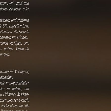
uch: „wir“, „uns“ und
 denen Besucher oder
erstanden und stimmen
e Site zugreifen bzw.
eifen bzw. die Dienste
Problemen tun können.
eiheit verfügen, eine
 zu nutzen. Wenn du
 nutzen.
Nutzung zur Verfügung
einhalten.
nste in ungesetzlicher
wecke zu nutzen, um
zu Urheber-, Marken-
ionen unserer Dienste
 verfälschen oder die