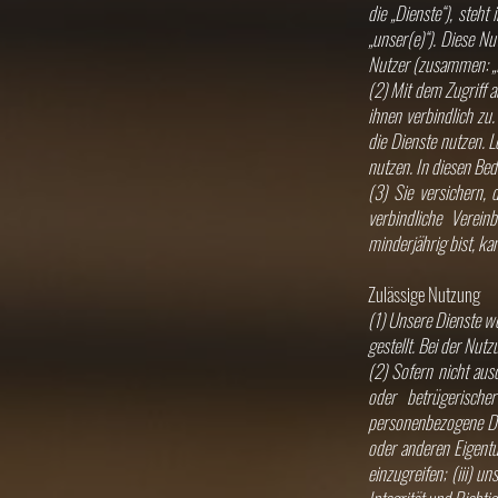
die „Dienste“), steh
„unser(e)“). Diese N
Nutzer (zusammen: „N
(2) Mit dem Zugriff 
ihnen verbindlich zu.
die Dienste nutzen. L
nutzen. In diesen Bed
(3) Sie versichern, 
verbindliche Verei
minderjährig bist, ka
Zulässige Nutzung
(1) Unsere Dienste w
gestellt. Bei der Nu
(2) Sofern nicht ausd
oder betrügerische
personenbezogene Da
oder anderen Eigentu
einzugreifen; (iii) 