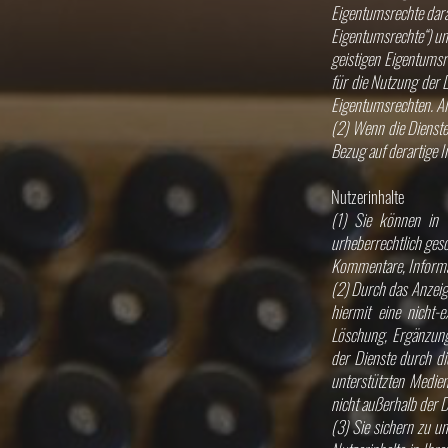
Eigentumsrechte dara
Eigentumsrechte“) un
geistigen Eigentumsr
für die Nutzung der 
Eigentumsrechten. Al
(2) Wenn die Dienste 
Bezug auf derartige In
Nutzerinhalte
(1) Sie können in d
urheberrechtlich ges
Kommentare, Informa
(2) Durch das Anzeig
hiermit eine nicht-
Löschung, Ergänzung,
der Dienste durch di
unterstützten Medien
nicht außerhalb der D
(3) Sie sichern zu u