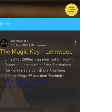
Beitrag
All Posts
Dermitaziach
All Posts
18. Aug. 2025
1 Min. Lesezeit
The Magic Key - Lernvideo
News
Ein echter 2000er Klassiker mit Ohrwurm-
Ziachbüro
Garantie – jetzt auch auf der Steirischen 
Termine
Harmonika spielbar. 🤩 Die Anleitung 
gibt’s in Folge 55 aus dem Ziachbüro!
https://youtu.be/RTnlJfyn5Qo?
si=QT2bQc6w47O2poKp