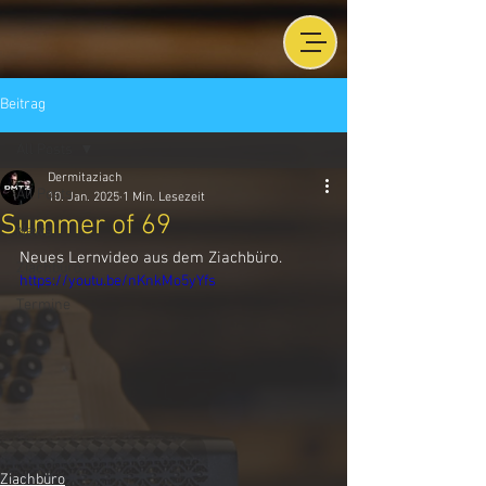
Beitrag
All Posts
Dermitaziach
All Posts
10. Jan. 2025
1 Min. Lesezeit
Summer of 69
News
Neues Lernvideo aus dem Ziachbüro.
Ziachbüro
https://youtu.be/nKnkMo5yYfs
Termine
Ziachbüro