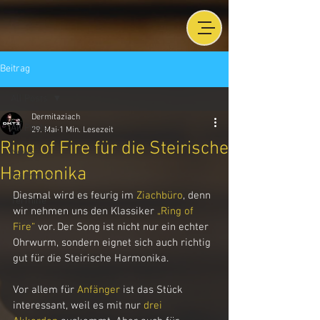
Beitrag
All Posts
Dermitaziach
All Posts
29. Mai
1 Min. Lesezeit
Ring of Fire für die Steirische
News
Harmonika
Ziachbüro
Diesmal wird es feurig im 
Ziachbüro
, denn 
Termine
wir nehmen uns den Klassiker 
„Ring of 
Fire“
 vor. Der Song ist nicht nur ein echter 
Ohrwurm, sondern eignet sich auch richtig 
gut für die Steirische Harmonika.
Vor allem für 
Anfänger
 ist das Stück 
interessant, weil es mit nur 
drei 