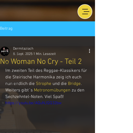
Beitrag
All Posts
Dermitaziach
All Posts
8. Sept. 2025
1 Min. Lesezeit
No Woman No Cry - Teil 2
News
Im zweiten Teil des Reggae-Klassikers für 
Ziachbüro
die Steirische Harmonika zeig ich euch 
Termine
nun endlich die 
Strophe
 und die 
Bridge
. 
Weiters gibt´s 
Metronomübungen
 zu den 
Sechzehntel-Noten. Viel Spaß!
https://youtu.be/AQuNJQQ32bw