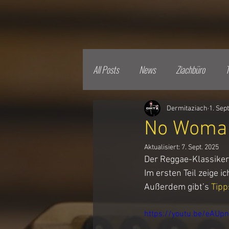
All Posts
News
Ziachbüro
T
Dermitaziach
1. Sep
No Woman 
Aktualisiert:
7. Sept. 2025
Der Reggae-Klassiker 
Im ersten Teil zeige ic
Außerdem gibt’s 
Tipp
https://youtu.be/eAU