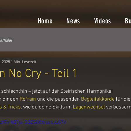
Home
News
Videos
B
ermine
t. 2025
1 Min. Lesezeit
No Cry - Teil 1
schlechthin – jetzt auf der Steirischen Harmonika!
h dir den 
Refrain
 und die passenden 
Begleitakkorde 
für die
s & Tricks
, wie du deine Skills im 
Lagenwechsel
 verbessern
pndI9mNQ?si=GQESO0Xroc6yU87V