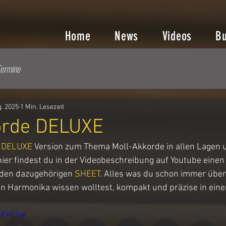
Home
News
Videos
B
ermine
g. 2025
1 Min. Lesezeit
orde DELUXE
 
DELUXE
 Version zum Thema Moll-Akkorde in allen Lagen 
er findest du in der Videobeschreibung auf Youtube einen
 den dazugehörigen 
SHEET
. 
Alles was du schon immer über
hen Harmonika wissen wolltest, kompakt und präzise in ein
04FkESw