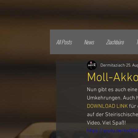
All Posts
News
Ziachbüro
T
Dermitaziach
25. Au
Moll-Akk
Nun gibt es auch eine
Umkehrungen. Auch hi
DOWNLOAD LINK
 für
auf der Steirischisc
Video. Viel Spaß!
https://youtu.be/hsOI