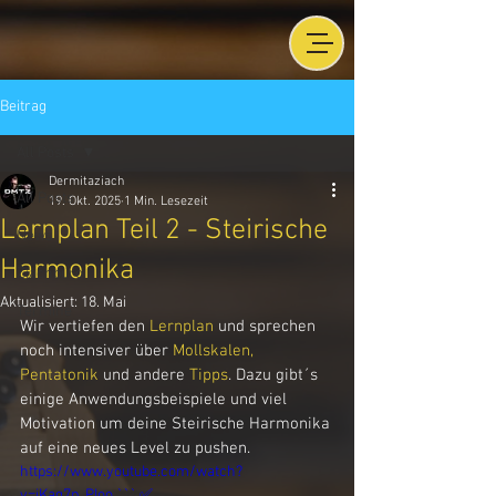
Beitrag
All Posts
Dermitaziach
All Posts
19. Okt. 2025
1 Min. Lesezeit
Lernplan Teil 2 - Steirische
News
Harmonika
Ziachbüro
Aktualisiert:
18. Mai
Termine
Wir vertiefen den 
Lernplan
und
 sprechen 
noch intensiver über 
Mollskalen, 
Pentatonik
 und andere 
Tipps
. Dazu gibt´s 
einige Anwendungsbeispiele und viel 
Motivation um deine Steirische Harmonika 
auf eine neues Level zu pushen.
https://www.youtube.com/watch?
v=jKag7p_PIoo ``` ✅