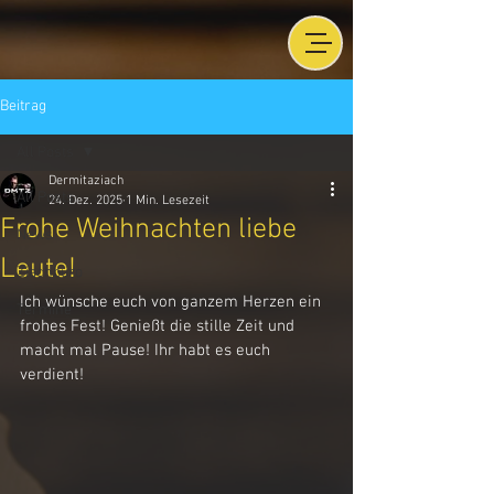
Beitrag
All Posts
Dermitaziach
All Posts
24. Dez. 2025
1 Min. Lesezeit
Frohe Weihnachten liebe
News
Leute!
Ziachbüro
Ich wünsche euch von ganzem Herzen ein 
Termine
frohes Fest! Genießt die stille Zeit und 
macht mal Pause! Ihr habt es euch 
verdient! 