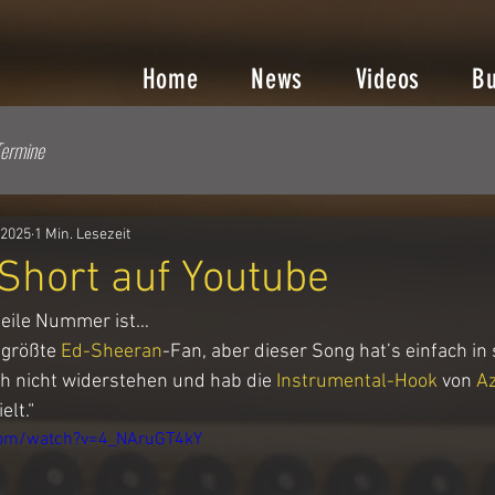
Home
News
Videos
B
ermine
. 2025
1 Min. Lesezeit
Short auf Youtube
geile Nummer ist…
 größte 
Ed-Sheeran
-Fan, aber dieser Song hat’s einfach in 
ch nicht widerstehen und hab die 
Instrumental-Hook
 von 
A
elt.“
com/watch?v=4_NAruGT4kY