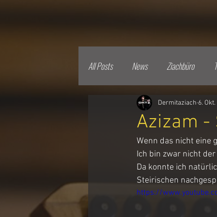
All Posts
News
Ziachbüro
T
Dermitaziach
6. Okt
Azizam - 
Wenn das nicht eine 
Ich bin zwar nicht der
Da konnte ich natürli
Steirischen nachgespi
https://www.youtube.