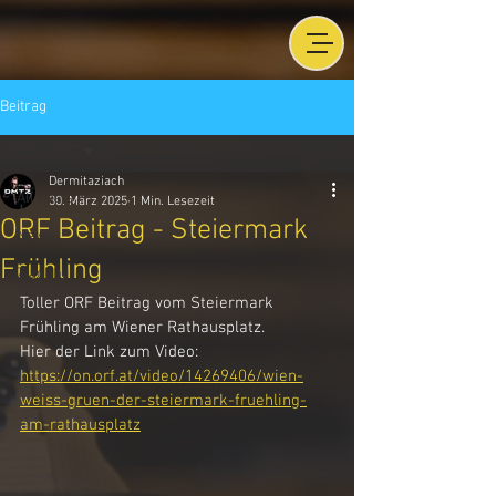
Beitrag
All Posts
Dermitaziach
All Posts
30. März 2025
1 Min. Lesezeit
ORF Beitrag - Steiermark
News
Frühling
Ziachbüro
Toller ORF Beitrag vom Steiermark 
Termine
Frühling am Wiener Rathausplatz.
Hier der Link zum Video:
https://on.orf.at/video/14269406/wien-
weiss-gruen-der-steiermark-fruehling-
am-rathausplatz