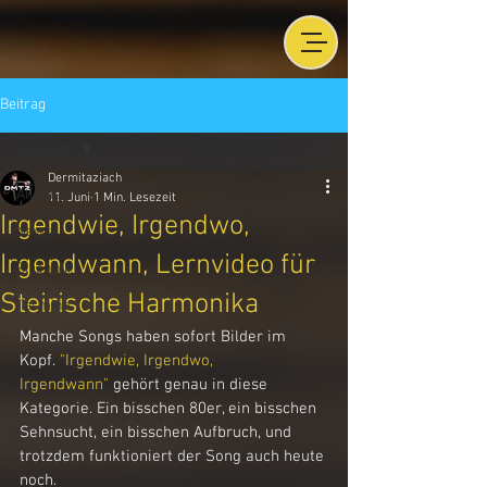
Beitrag
All Posts
Dermitaziach
All Posts
11. Juni
1 Min. Lesezeit
Irgendwie, Irgendwo,
News
Irgendwann, Lernvideo für
Ziachbüro
Steirische Harmonika
Termine
Manche Songs haben sofort Bilder im 
Kopf. 
"Irgendwie, Irgendwo, 
Irgendwann"
 gehört genau in diese 
Kategorie. Ein bisschen 80er, ein bisschen 
Sehnsucht, ein bisschen Aufbruch, und 
trotzdem funktioniert der Song auch heute 
noch.