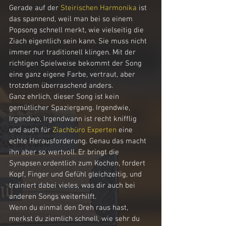
Gerade auf der 
Steirischen Harmonika
 ist 
das spannend, weil man bei so einem 
Popsong schnell merkt, wie vielseitig die 
Ziach eigentlich sein kann. Sie muss nicht 
immer nur traditionell klingen. Mit der 
richtigen Spielweise bekommt der Song 
eine ganz eigene Farbe, vertraut, aber 
trotzdem überraschend anders.
Ganz ehrlich, dieser Song ist kein 
gemütlicher Spaziergang. Irgendwie, 
Irgendwo, Irgendwann ist recht knifflig 
und auch für 
Ziachbüro Experten
 eine 
echte Herausforderung. Genau das macht 
ihn aber so wertvoll. Er bringt die 
Synapsen ordentlich zum Kochen, fordert 
Kopf, Finger und Gefühl gleichzeitig, und 
trainiert dabei vieles, was dir auch bei 
anderen Songs weiterhilft.
Wenn du einmal den Dreh raus hast, 
merkst du ziemlich schnell, wie sehr du 